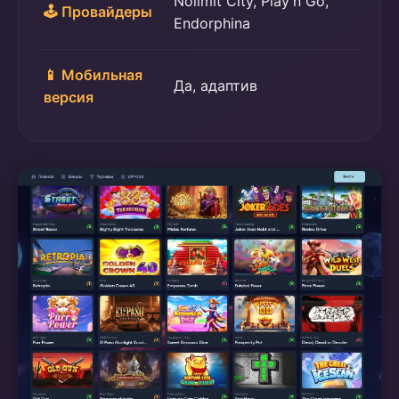
Nolimit City, Play'n Go,
🕹️ Провайдеры
Endorphina
📱 Мобильная
Да, адаптив
версия