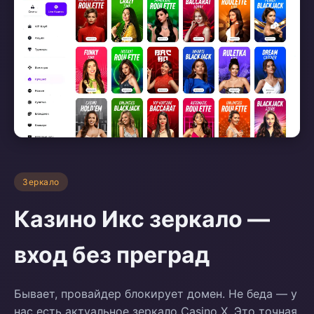
Зеркало
Казино Икс зеркало —
вход без преград
Бывает, провайдер блокирует домен. Не беда — у
нас есть актуальное зеркало Casino X. Это точная