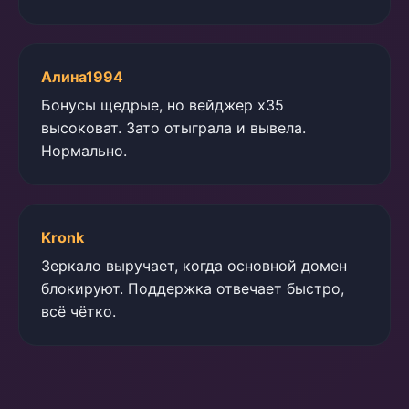
Алина1994
Бонусы щедрые, но вейджер x35
высоковат. Зато отыграла и вывела.
Нормально.
Kronk
Зеркало выручает, когда основной домен
блокируют. Поддержка отвечает быстро,
всё чётко.