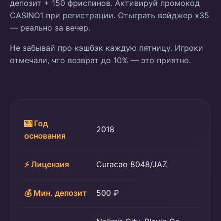
депозит + 150 фриспинов. Активируй промокод
CASINO1 при регистрации. Отыграть вейджер x35
— реально за вечер.
Не забывай про кэшбэк каждую пятницу. Игроки
отмечали, что возврат до 10% — это приятно.
🎰 Год
2018
основания
⚡ Лицензия
Curacao 8048/JAZ
💰 Мин. депозит
500 ₽