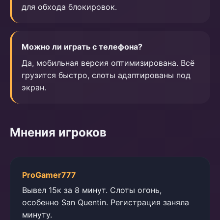
для обхода блокировок.
Можно ли играть с телефона?
Да, мобильная версия оптимизирована. Всё
грузится быстро, слоты адаптированы под
экран.
Мнения игроков
ProGamer777
Вывел 15к за 8 минут. Слоты огонь,
особенно San Quentin. Регистрация заняла
минуту.